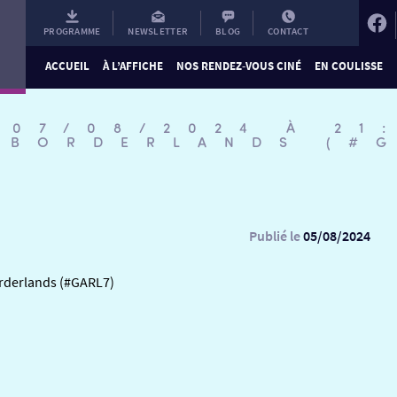
PROGRAMME
NEWSLETTER
BLOG
CONTACT
ACCUEIL
À L’AFFICHE
NOS RENDEZ-VOUS CINÉ
EN COULISSE
 07/08/2024 À 21
 BORDERLANDS (#
Publié le
05/08/2024
orderlands (#GARL7)