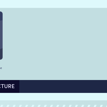
he
CTURE