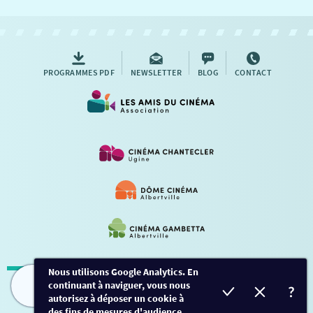
NOUS CONTACTER
AUTRES RENDEZ-VOUS
PROGRAMMES PDF
NEWSLETTER
BLOG
CONTACT
Nous utilisons Google Analytics. En
continuant à naviguer, vous nous
Mentions légales
-
Contact
FILMS
HORAIRES
EVÈNEMENTS
TARIFS
autorisez à déposer un cookie à
des fins de mesures d'audience.
Conception et développement
Créalp
-
Inscription
-
Connexion