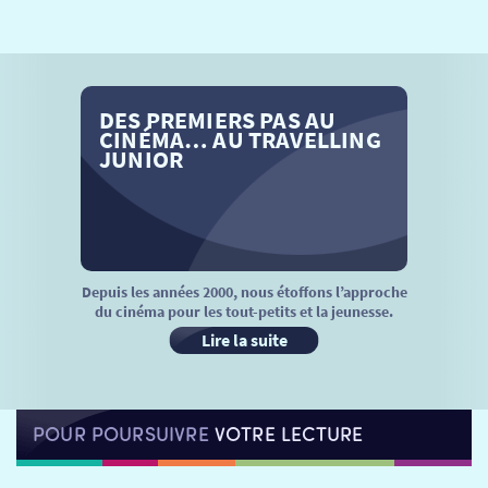
SÉANCES SPÉCIALES
RETOUR
TARIFS
RETOUR
RETOUR
DES PREMIERS PAS AU
LA SÉLECTION DES AMIS DU CINÉMA & LES FILMS
THÉ CINÉ
RETOUR
CINÉMA… AU TRAVELLING
D’ACTUALITÉS
JUNIOR
ATELIERS PRATIQUES
HISTORIQUE
NOS SALLES
FILMS
RÉTRO VISION
LES DISPOSITIFS NATIONAUX
VISITE DE CABINE
ADHÉRER
LE REX
Depuis les années 2000, nous étoffons l’approche
du cinéma pour les tout-petits et la jeunesse.
HORAIRES
LA PROG QUI OSE
LES ATELIERS EN CLASSE
Lire la suite
STAGES VIDÉO
PARTENAIRES
LE DORON
POUR POURSUIVRE
VOTRE LECTURE
JEUNESSE
MON COMPTE