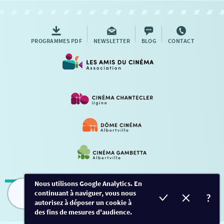
AUTRES RENDEZ-VOUS
PROGRAMMES PDF
NEWSLETTER
BLOG
CONTACT
Nous utilisons Google Analytics. En
continuant à naviguer, vous nous
Mentions légales
-
Contact
FILMS
HORAIRES
EVÈNEMENTS
TARIFS
autorisez à déposer un cookie à
des fins de mesures d'audience.
Conception et développement
Créalp
-
Inscription
-
Connexion
Ce site est protégé par Google ReCaptcha. -
Confidentialité
-
Conditions