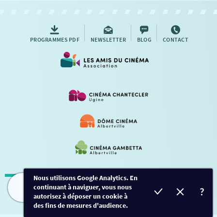
AUTRES RENDEZ-VOUS
PROGRAMMES PDF
NEWSLETTER
BLOG
CONTACT
Nous utilisons Google Analytics. En
continuant à naviguer, vous nous
Mentions légales
-
Contact
FILMS
HORAIRES
EVÈNEMENTS
TARIFS
autorisez à déposer un cookie à
des fins de mesures d'audience.
Conception et développement
Créalp
-
Inscription
-
Connexion
Ce site est protégé par Google ReCaptcha. -
Confidentialité
-
Conditions