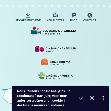
AUTRES RENDEZ-VOUS
PROGRAMMES PDF
NEWSLETTER
BLOG
CONTACT
Nous utilisons Google Analytics. En
continuant à naviguer, vous nous
Mentions légales
-
Contact
FILMS
HORAIRES
EVÈNEMENTS
TARIFS
autorisez à déposer un cookie à
des fins de mesures d'audience.
Conception et développement
Créalp
-
Inscription
-
Connexion
Ce site est protégé par Google ReCaptcha. -
Confidentialité
-
Conditions