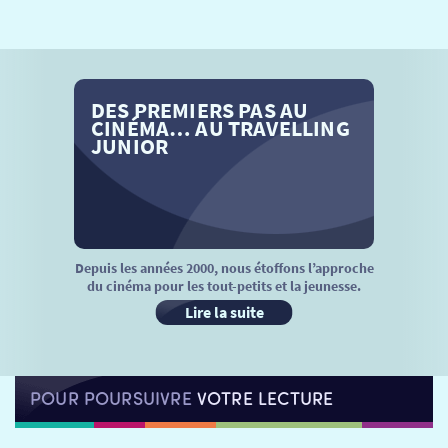
SÉANCES SPÉCIALES
RETOUR
TARIFS
RETOUR
RETOUR
DES PREMIERS PAS AU
LA SÉLECTION DES AMIS DU CINÉMA & LES FILMS
THÉ CINÉ
RETOUR
CINÉMA… AU TRAVELLING
D’ACTUALITÉS
JUNIOR
ATELIERS PRATIQUES
HISTORIQUE
NOS SALLES
FILMS
RÉTRO VISION
LES DISPOSITIFS NATIONAUX
VISITE DE CABINE
ADHÉRER
LE REX
Depuis les années 2000, nous étoffons l’approche
du cinéma pour les tout-petits et la jeunesse.
HORAIRES
LA PROG QUI OSE
LES ATELIERS EN CLASSE
Lire la suite
STAGES VIDÉO
PARTENAIRES
LE DORON
POUR POURSUIVRE
VOTRE LECTURE
JEUNESSE
MON COMPTE