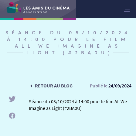
Aller
au
contenu
SÉANCE DU 05/10/2024
À 14:00 POUR LE FILM
ALL WE IMAGINE AS
LIGHT (#2BA0U)
RETOUR AU BLOG
Publié le
24/09/2024
Séance du 05/10/2024 à 14:00 pour le film All We
Imagine as Light (#2BA0U)
RETOUR
RETOUR