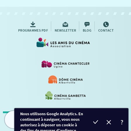
NOUS CONTACTER
AUTRES RENDEZ-VOUS
PROGRAMMES PDF
NEWSLETTER
BLOG
CONTACT
Nous utilisons Google Analytics. En
continuant à naviguer, vous nous
Mentions légales
-
Contact
FILMS
HORAIRES
EVÈNEMENTS
TARIFS
autorisez à déposer un cookie à
des fins de mesures d'audience.
Conception et développement
Créalp
-
Inscription
-
Connexion