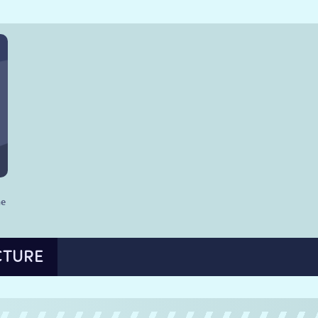
he
CTURE