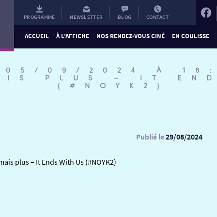
PROGRAMME
NEWSLETTER
BLOG
CONTACT
ACCUEIL
À L’AFFICHE
NOS RENDEZ-VOUS CINÉ
EN COULISSE
 05/09/2024 À 18
AIS PLUS – IT EN
(#NOYK2)
Publié le
29/08/2024
mais plus – It Ends With Us (#NOYK2)