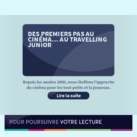
SÉANCES SPÉCIALES
RETOUR
TARIFS
RETOUR
RETOUR
DES PREMIERS PAS AU
LA SÉLECTION DES AMIS DU CINÉMA & LES FILMS
THÉ CINÉ
RETOUR
CINÉMA… AU TRAVELLING
D’ACTUALITÉS
JUNIOR
ATELIERS PRATIQUES
HISTORIQUE
NOS SALLES
FILMS
RÉTRO VISION
LES DISPOSITIFS NATIONAUX
VISITE DE CABINE
ADHÉRER
LE REX
Depuis les années 2000, nous étoffons l’approche
du cinéma pour les tout-petits et la jeunesse.
HORAIRES
LA PROG QUI OSE
LES ATELIERS EN CLASSE
Lire la suite
STAGES VIDÉO
PARTENAIRES
LE DORON
POUR POURSUIVRE
VOTRE LECTURE
JEUNESSE
MON COMPTE