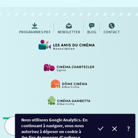
NOUS CONTACTER
AUTRES RENDEZ-VOUS
PROGRAMMES PDF
NEWSLETTER
BLOG
CONTACT
Nous utilisons Google Analytics. En
continuant à naviguer, vous nous
Mentions légales
-
Contact
FILMS
HORAIRES
EVÈNEMENTS
TARIFS
autorisez à déposer un cookie à
des fins de mesures d'audience.
Conception et développement
Créalp
-
Inscription
-
Connexion