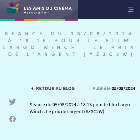
Aller
au
contenu
SÉANCE DU 05/08/2024
À 18:15 POUR LE FILM
LARGO WINCH : LE PRIX
DE L’ARGENT (#Z3C2W)
RETOUR AU BLOG
Publié le
05/08/2024
Séance du 05/08/2024 à 18:15 pour le film Largo
Winch : Le prix de l’argent (#Z3C2W)
RETOUR
RETOUR