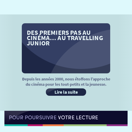
SÉANCES SPÉCIALES
RETOUR
TARIFS
RETOUR
RETOUR
DES PREMIERS PAS AU
LA SÉLECTION DES AMIS DU CINÉMA & LES FILMS
THÉ CINÉ
RETOUR
CINÉMA… AU TRAVELLING
D’ACTUALITÉS
JUNIOR
ATELIERS PRATIQUES
HISTORIQUE
NOS SALLES
FILMS
RÉTRO VISION
LES DISPOSITIFS NATIONAUX
VISITE DE CABINE
ADHÉRER
LE REX
Depuis les années 2000, nous étoffons l’approche
du cinéma pour les tout-petits et la jeunesse.
HORAIRES
LA PROG QUI OSE
LES ATELIERS EN CLASSE
Lire la suite
STAGES VIDÉO
PARTENAIRES
LE DORON
POUR POURSUIVRE
VOTRE LECTURE
JEUNESSE
MON COMPTE