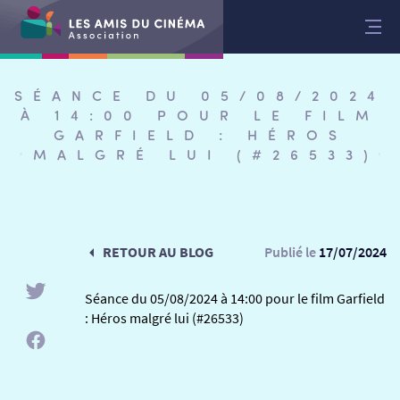
Aller
au
contenu
SÉANCE DU 05/08/2024
À 14:00 POUR LE FILM
GARFIELD : HÉROS
MALGRÉ LUI (#26533)
RETOUR AU BLOG
Publié le
17/07/2024
Séance du 05/08/2024 à 14:00 pour le film Garfield
: Héros malgré lui (#26533)
RETOUR
RETOUR