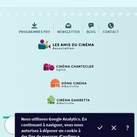
NOUS CONTACTER
AUTRES RENDEZ-VOUS
PROGRAMMES PDF
NEWSLETTER
BLOG
CONTACT
Nous utilisons Google Analytics. En
continuant à naviguer, vous nous
Mentions légales
-
Contact
FILMS
HORAIRES
EVÈNEMENTS
TARIFS
autorisez à déposer un cookie à
des fins de mesures d'audience.
Conception et développement
Créalp
-
Inscription
-
Connexion