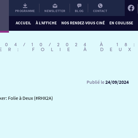
PROGRAMME
NEWSLETTER
BLOG
CONTACT
ACCUEIL
À L’AFFICHE
NOS RENDEZ-VOUS CINÉ
EN COULISSE
 04/10/2024 À 18
ER: FOLIE À DEUX
Publié le
24/09/2024
ker: Folie à Deux (#RHX2A)