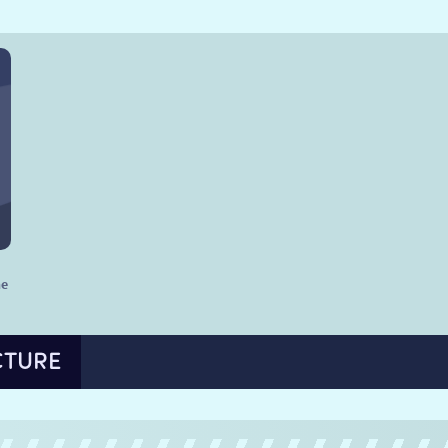
he
CTURE