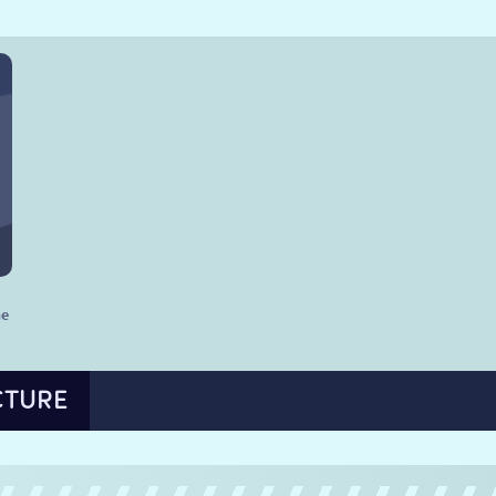
he
CTURE