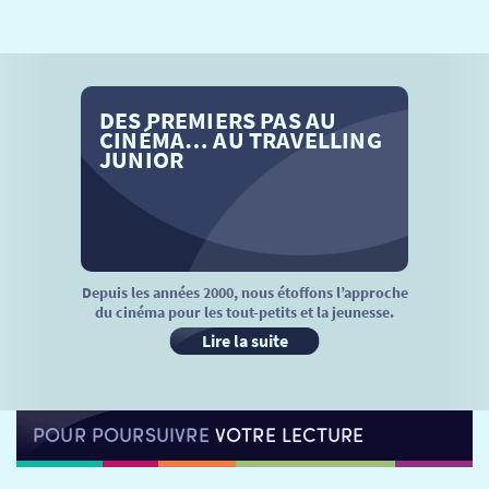
SÉANCES SPÉCIALES
RETOUR
TARIFS
RETOUR
RETOUR
DES PREMIERS PAS AU
LA SÉLECTION DES AMIS DU CINÉMA & LES FILMS
THÉ CINÉ
RETOUR
CINÉMA… AU TRAVELLING
D’ACTUALITÉS
JUNIOR
ATELIERS PRATIQUES
HISTORIQUE
NOS SALLES
FILMS
RÉTRO VISION
LES DISPOSITIFS NATIONAUX
VISITE DE CABINE
ADHÉRER
LE REX
Depuis les années 2000, nous étoffons l’approche
du cinéma pour les tout-petits et la jeunesse.
HORAIRES
LA PROG QUI OSE
LES ATELIERS EN CLASSE
Lire la suite
STAGES VIDÉO
PARTENAIRES
LE DORON
POUR POURSUIVRE
VOTRE LECTURE
JEUNESSE
MON COMPTE