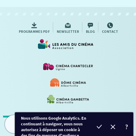
NOUS CONTACTER
AUTRES RENDEZ-VOUS
PROGRAMMES PDF
NEWSLETTER
BLOG
CONTACT
Nous utilisons Google Analytics. En
continuant à naviguer, vous nous
Mentions légales
-
Contact
FILMS
HORAIRES
EVÈNEMENTS
TARIFS
autorisez à déposer un cookie à
des fins de mesures d'audience.
Conception et développement
Créalp
-
Inscription
-
Connexion