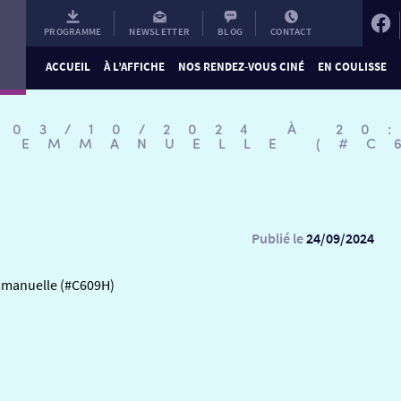
PROGRAMME
NEWSLETTER
BLOG
CONTACT
ACCUEIL
À L’AFFICHE
NOS RENDEZ-VOUS CINÉ
EN COULISSE
 03/10/2024 À 20
M EMMANUELLE (#C
Publié le
24/09/2024
Emmanuelle (#C609H)