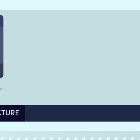
he
CTURE