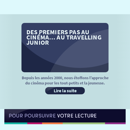
SÉANCES SPÉCIALES
RETOUR
TARIFS
RETOUR
RETOUR
DES PREMIERS PAS AU
LA SÉLECTION DES AMIS DU CINÉMA & LES FILMS
THÉ CINÉ
RETOUR
CINÉMA… AU TRAVELLING
D’ACTUALITÉS
JUNIOR
ATELIERS PRATIQUES
HISTORIQUE
NOS SALLES
FILMS
RÉTRO VISION
LES DISPOSITIFS NATIONAUX
VISITE DE CABINE
ADHÉRER
LE REX
Depuis les années 2000, nous étoffons l’approche
du cinéma pour les tout-petits et la jeunesse.
HORAIRES
LA PROG QUI OSE
LES ATELIERS EN CLASSE
Lire la suite
STAGES VIDÉO
PARTENAIRES
LE DORON
POUR POURSUIVRE
VOTRE LECTURE
JEUNESSE
MON COMPTE