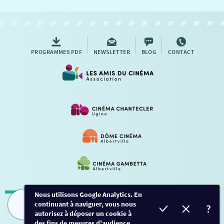
NOUS CONTACTER
AUTRES RENDEZ-VOUS
PROGRAMMES PDF
NEWSLETTER
BLOG
CONTACT
Nous utilisons Google Analytics. En
continuant à naviguer, vous nous
Mentions légales
-
Contact
FILMS
HORAIRES
EVÈNEMENTS
TARIFS
autorisez à déposer un cookie à
des fins de mesures d'audience.
Conception et développement
Créalp
-
Inscription
-
Connexion