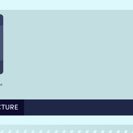
he
CTURE