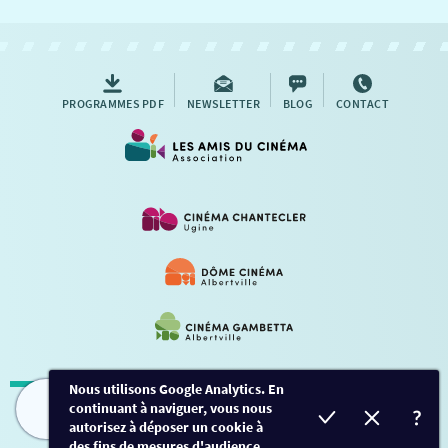
NOUS CONTACTER
AUTRES RENDEZ-VOUS
PROGRAMMES PDF
NEWSLETTER
BLOG
CONTACT
Nous utilisons Google Analytics. En
continuant à naviguer, vous nous
Mentions légales
-
Contact
FILMS
HORAIRES
EVÈNEMENTS
TARIFS
autorisez à déposer un cookie à
des fins de mesures d'audience.
Conception et développement
Créalp
-
Inscription
-
Connexion