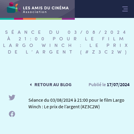
Aller
au
contenu
SÉANCE DU 03/08/2024
À 21:00 POUR LE FILM
LARGO WINCH : LE PRIX
DE L’ARGENT (#Z3C2W)
RETOUR AU BLOG
Publié le
17/07/2024
Séance du 03/08/2024 à 21:00 pour le film Largo
Winch : Le prix de l’argent (#Z3C2W)
RETOUR
RETOUR