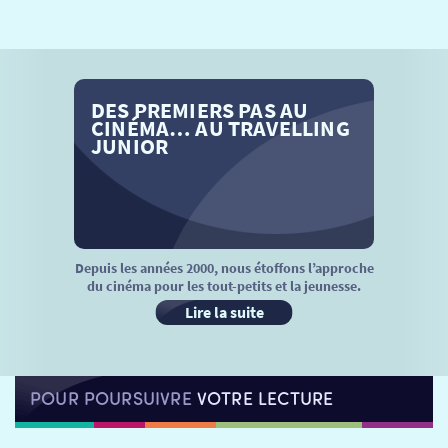
SÉANCES SPÉCIALES
RETOUR
TARIFS
RETOUR
RETOUR
DES PREMIERS PAS AU
LA SÉLECTION DES AMIS DU CINÉMA & LES FILMS
THÉ CINÉ
RETOUR
CINÉMA… AU TRAVELLING
D’ACTUALITÉS
JUNIOR
ATELIERS PRATIQUES
HISTORIQUE
NOS SALLES
FILMS
RÉTRO VISION
LES DISPOSITIFS NATIONAUX
VISITE DE CABINE
ADHÉRER
LE REX
Depuis les années 2000, nous étoffons l’approche
du cinéma pour les tout-petits et la jeunesse.
HORAIRES
LA PROG QUI OSE
LES ATELIERS EN CLASSE
Lire la suite
STAGES VIDÉO
PARTENAIRES
LE DORON
POUR POURSUIVRE
VOTRE LECTURE
JEUNESSE
MON COMPTE