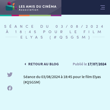
Aller
au
contenu
SÉANCE DU 03/08/2024
À 18:45 POUR LE FILM
ELYAS (#QSGSM)
RETOUR AU BLOG
Publié le
17/07/2024
Séance du 03/08/2024 à 18:45 pour le film Elyas
(#QSGSM)
RETOUR
RETOUR