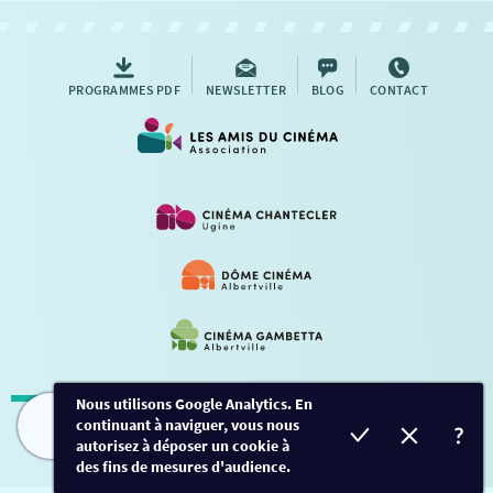
AUTRES RENDEZ-VOUS
PROGRAMMES PDF
NEWSLETTER
BLOG
CONTACT
Nous utilisons Google Analytics. En
continuant à naviguer, vous nous
Mentions légales
-
Contact
FILMS
HORAIRES
EVÈNEMENTS
TARIFS
autorisez à déposer un cookie à
des fins de mesures d'audience.
Conception et développement
Créalp
-
Inscription
-
Connexion
Ce site est protégé par Google ReCaptcha. -
Confidentialité
-
Conditions