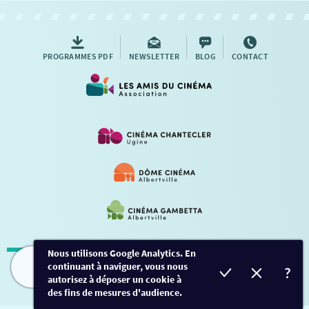
AUTRES RENDEZ-VOUS
PROGRAMMES PDF
NEWSLETTER
BLOG
CONTACT
Nous utilisons Google Analytics. En
continuant à naviguer, vous nous
Mentions légales
-
Contact
FILMS
HORAIRES
EVÈNEMENTS
TARIFS
autorisez à déposer un cookie à
des fins de mesures d'audience.
Conception et développement
Créalp
-
Inscription
-
Connexion
Ce site est protégé par Google ReCaptcha. -
Confidentialité
-
Conditions