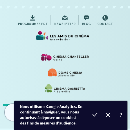
AUTRES RENDEZ-VOUS
PROGRAMMES PDF
NEWSLETTER
BLOG
CONTACT
Nous utilisons Google Analytics. En
continuant à naviguer, vous nous
Mentions légales
-
Contact
FILMS
HORAIRES
EVÈNEMENTS
TARIFS
autorisez à déposer un cookie à
des fins de mesures d'audience.
Conception et développement
Créalp
-
Inscription
-
Connexion
Ce site est protégé par Google ReCaptcha. -
Confidentialité
-
Conditions