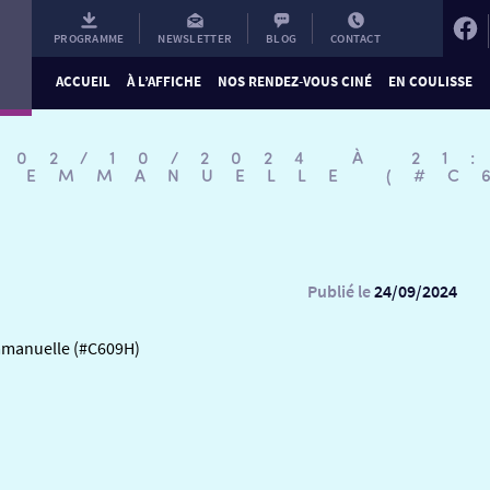
PROGRAMME
NEWSLETTER
BLOG
CONTACT
ACCUEIL
À L’AFFICHE
NOS RENDEZ-VOUS CINÉ
EN COULISSE
 02/10/2024 À 21
M EMMANUELLE (#C
Publié le
24/09/2024
Emmanuelle (#C609H)