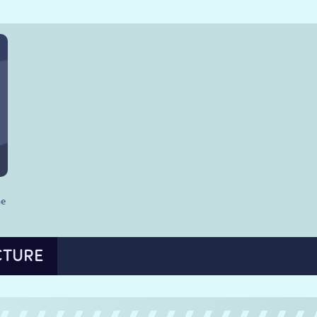
he
CTURE