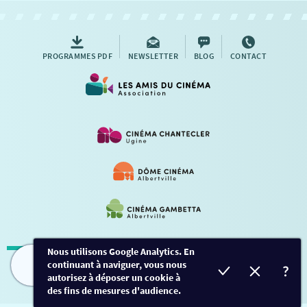
AUTRES RENDEZ-VOUS
PROGRAMMES PDF
NEWSLETTER
BLOG
CONTACT
Nous utilisons Google Analytics. En
continuant à naviguer, vous nous
Mentions légales
-
Contact
FILMS
HORAIRES
EVÈNEMENTS
TARIFS
autorisez à déposer un cookie à
des fins de mesures d'audience.
Conception et développement
Créalp
-
Inscription
-
Connexion
Ce site est protégé par Google ReCaptcha. -
Confidentialité
-
Conditions