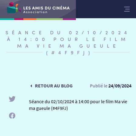
Aller
au
contenu
SÉANCE DU 02/10/2024
À 14:00 POUR LE FILM
MA VIE MA GUEULE
(#4F9FJ)
RETOUR AU BLOG
Publié le
24/09/2024
Séance du 02/10/2024 à 14:00 pour le film Ma vie
ma gueule (#4F9FJ)
RETOUR
RETOUR