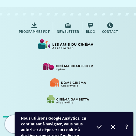
NOUS CONTACTER
AUTRES RENDEZ-VOUS
PROGRAMMES PDF
NEWSLETTER
BLOG
CONTACT
Nous utilisons Google Analytics. En
continuant à naviguer, vous nous
Mentions légales
-
Contact
FILMS
HORAIRES
EVÈNEMENTS
TARIFS
autorisez à déposer un cookie à
des fins de mesures d'audience.
Conception et développement
Créalp
-
Inscription
-
Connexion