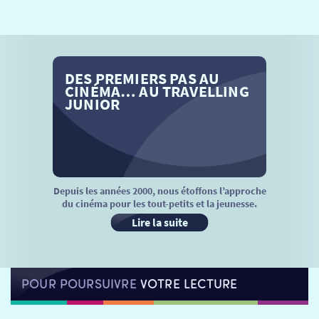
SÉANCES SPÉCIALES
RETOUR
TARIFS
RETOUR
RETOUR
DES PREMIERS PAS AU
LA SÉLECTION DES AMIS DU CINÉMA & LES FILMS
THÉ CINÉ
RETOUR
CINÉMA… AU TRAVELLING
D’ACTUALITÉS
JUNIOR
ATELIERS PRATIQUES
HISTORIQUE
NOS SALLES
FILMS
RÉTRO VISION
LES DISPOSITIFS NATIONAUX
VISITE DE CABINE
ADHÉRER
LE REX
Depuis les années 2000, nous étoffons l’approche
du cinéma pour les tout-petits et la jeunesse.
HORAIRES
LA PROG QUI OSE
LES ATELIERS EN CLASSE
Lire la suite
STAGES VIDÉO
PARTENAIRES
LE DORON
POUR POURSUIVRE
VOTRE LECTURE
JEUNESSE
MON COMPTE