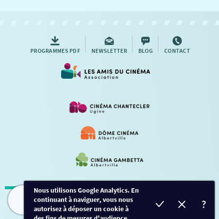
NOUS CONTACTER
AUTRES RENDEZ-VOUS
PROGRAMMES PDF
NEWSLETTER
BLOG
CONTACT
Nous utilisons Google Analytics. En
continuant à naviguer, vous nous
Mentions légales
-
Contact
FILMS
HORAIRES
EVÈNEMENTS
TARIFS
autorisez à déposer un cookie à
des fins de mesures d'audience.
Conception et développement
Créalp
-
Inscription
-
Connexion