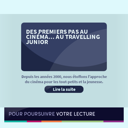
SÉANCES SPÉCIALES
RETOUR
TARIFS
RETOUR
RETOUR
DES PREMIERS PAS AU
LA SÉLECTION DES AMIS DU CINÉMA & LES FILMS
THÉ CINÉ
RETOUR
CINÉMA… AU TRAVELLING
D’ACTUALITÉS
JUNIOR
ATELIERS PRATIQUES
HISTORIQUE
NOS SALLES
FILMS
RÉTRO VISION
LES DISPOSITIFS NATIONAUX
VISITE DE CABINE
ADHÉRER
LE REX
Depuis les années 2000, nous étoffons l’approche
du cinéma pour les tout-petits et la jeunesse.
HORAIRES
LA PROG QUI OSE
LES ATELIERS EN CLASSE
Lire la suite
STAGES VIDÉO
PARTENAIRES
LE DORON
POUR POURSUIVRE
VOTRE LECTURE
JEUNESSE
MON COMPTE