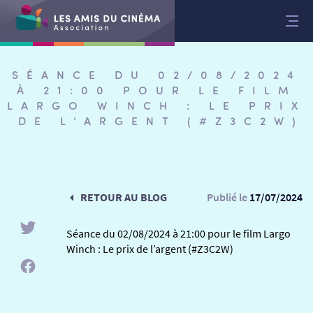
Aller
au
contenu
SÉANCE DU 02/08/2024
À 21:00 POUR LE FILM
LARGO WINCH : LE PRIX
DE L’ARGENT (#Z3C2W)
RETOUR AU BLOG
Publié le
17/07/2024
Séance du 02/08/2024 à 21:00 pour le film Largo
Winch : Le prix de l’argent (#Z3C2W)
RETOUR
RETOUR