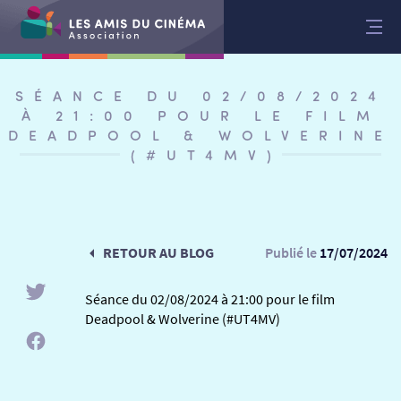
Aller
au
contenu
SÉANCE DU 02/08/2024
À 21:00 POUR LE FILM
DEADPOOL & WOLVERINE
(#UT4MV)
RETOUR AU BLOG
Publié le
17/07/2024
Séance du 02/08/2024 à 21:00 pour le film
Deadpool & Wolverine (#UT4MV)
RETOUR
RETOUR