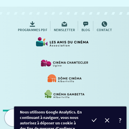
NOUS CONTACTER
AUTRES RENDEZ-VOUS
PROGRAMMES PDF
NEWSLETTER
BLOG
CONTACT
Nous utilisons Google Analytics. En
continuant à naviguer, vous nous
Mentions légales
-
Contact
FILMS
HORAIRES
EVÈNEMENTS
TARIFS
autorisez à déposer un cookie à
des fins de mesures d'audience.
Conception et développement
Créalp
-
Inscription
-
Connexion