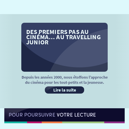
SÉANCES SPÉCIALES
RETOUR
TARIFS
RETOUR
RETOUR
DES PREMIERS PAS AU
LA SÉLECTION DES AMIS DU CINÉMA & LES FILMS
THÉ CINÉ
RETOUR
CINÉMA… AU TRAVELLING
D’ACTUALITÉS
JUNIOR
ATELIERS PRATIQUES
HISTORIQUE
NOS SALLES
FILMS
RÉTRO VISION
LES DISPOSITIFS NATIONAUX
VISITE DE CABINE
ADHÉRER
LE REX
Depuis les années 2000, nous étoffons l’approche
du cinéma pour les tout-petits et la jeunesse.
HORAIRES
LA PROG QUI OSE
LES ATELIERS EN CLASSE
Lire la suite
STAGES VIDÉO
PARTENAIRES
LE DORON
POUR POURSUIVRE
VOTRE LECTURE
JEUNESSE
MON COMPTE