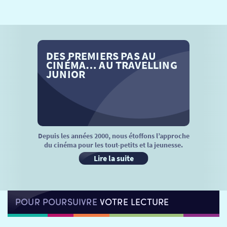
SÉANCES SPÉCIALES
RETOUR
TARIFS
RETOUR
RETOUR
DES PREMIERS PAS AU
LA SÉLECTION DES AMIS DU CINÉMA & LES FILMS
THÉ CINÉ
RETOUR
CINÉMA… AU TRAVELLING
D’ACTUALITÉS
JUNIOR
ATELIERS PRATIQUES
HISTORIQUE
NOS SALLES
FILMS
RÉTRO VISION
LES DISPOSITIFS NATIONAUX
VISITE DE CABINE
ADHÉRER
LE REX
Depuis les années 2000, nous étoffons l’approche
du cinéma pour les tout-petits et la jeunesse.
HORAIRES
LA PROG QUI OSE
LES ATELIERS EN CLASSE
Lire la suite
STAGES VIDÉO
PARTENAIRES
LE DORON
POUR POURSUIVRE
VOTRE LECTURE
JEUNESSE
MON COMPTE