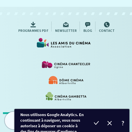
NOUS CONTACTER
AUTRES RENDEZ-VOUS
PROGRAMMES PDF
NEWSLETTER
BLOG
CONTACT
Nous utilisons Google Analytics. En
continuant à naviguer, vous nous
Mentions légales
-
Contact
FILMS
HORAIRES
EVÈNEMENTS
TARIFS
autorisez à déposer un cookie à
des fins de mesures d'audience.
Conception et développement
Créalp
-
Inscription
-
Connexion