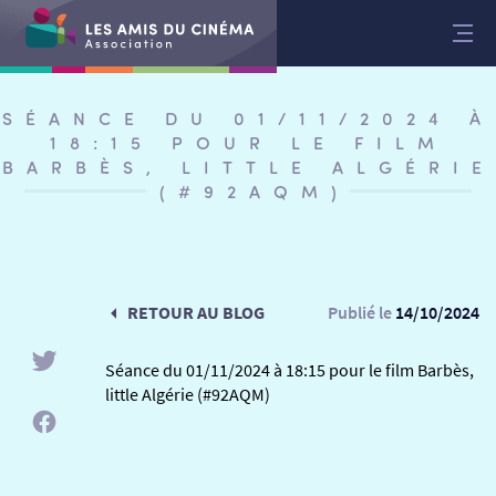
Aller
au
contenu
SÉANCE DU 01/11/2024 À
18:15 POUR LE FILM
BARBÈS, LITTLE ALGÉRIE
(#92AQM)
RETOUR AU BLOG
Publié le
14/10/2024
Séance du 01/11/2024 à 18:15 pour le film Barbès,
little Algérie (#92AQM)
RETOUR
RETOUR