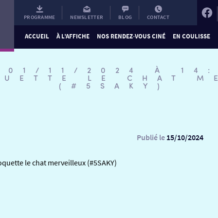
PROGRAMME
NEWSLETTER
BLOG
CONTACT
ACCUEIL
À L’AFFICHE
NOS RENDEZ-VOUS CINÉ
EN COULISSE
 01/11/2024 À 14
QUETTE LE CHAT M
(#5SAKY)
Publié le
15/10/2024
oquette le chat merveilleux (#5SAKY)