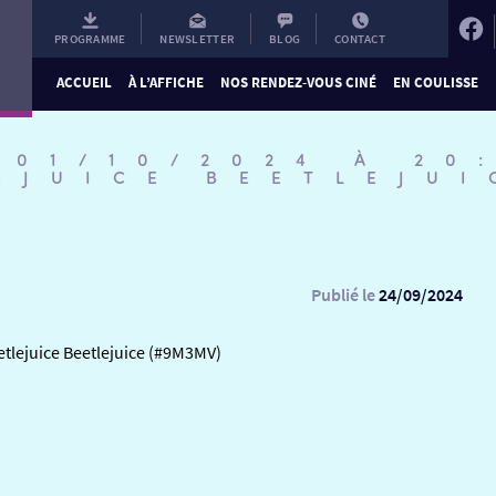
PROGRAMME
NEWSLETTER
BLOG
CONTACT
ACCUEIL
À L’AFFICHE
NOS RENDEZ-VOUS CINÉ
EN COULISSE
 01/10/2024 À 20
EJUICE BEETLEJUI
Publié le
24/09/2024
etlejuice Beetlejuice (#9M3MV)