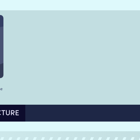
he
CTURE