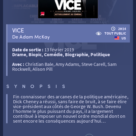
RETOUR
VICE
2H14
TOUT PUBLIC
De Adam McKay
RETOUR
US
Date de sortie :
13 février 2019
Drame, Biopic, Comédie, Biographie, Politique
SÉANCES SPÉCIALES
RETOUR
Avec :
Christian Bale, Amy Adams, Steve Carell, Sam
Rockwell, Alison Pill
TARIFS
RETOUR
RETOUR
SYNOPSIS
LA SÉLECTION DES AMIS DU CINÉMA & LES FILMS
Fin connaisseur des arcanes de la politique américaine,
THÉ CINÉ
RETOUR
D’ACTUALITÉS
Dick Cheney a réussi, sans faire de bruit, à se faire élire
vice-président aux côtés de George W. Bush. Devenu
l’homme le plus puissant du pays, il a largement
contribué à imposer un nouvel ordre mondial dont on
ATELIERS PRATIQUES
HISTORIQUE
NOS SALLES
sent encore les conséquences aujourd’hui…
FILMS
RÉTRO VISION
LES DISPOSITIFS NATIONAUX