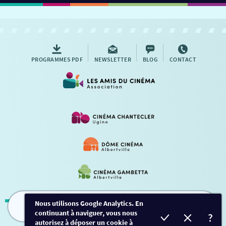
PROGRAMMES PDF
NEWSLETTER
BLOG
CONTACT
Nous utilisons Google Analytics. En
continuant à naviguer, vous nous
FILMS
HORAIRES
EVÈNEMENTS
TARIFS
Mentions légales
-
Contact
autorisez à déposer un cookie à