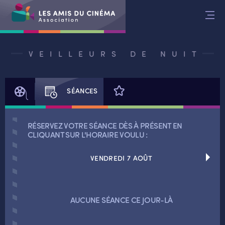
Aller
au
contenu
VEILLEURS DE NUIT
FILM
SÉANCES
AVIS
RÉSERVEZ VOTRE SÉANCE DÈS À PRÉSENT EN
CLIQUANT SUR L'HORAIRE VOULU :
VENDREDI 7 AOÛT
RETOUR
AUCUNE SÉANCE CE JOUR-LÀ
RETOUR
SÉANCES SPÉCIALES
RETOUR