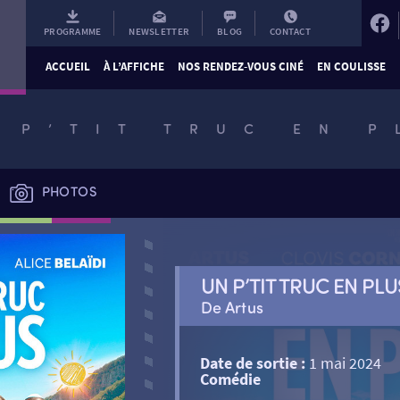
PROGRAMME
NEWSLETTER
BLOG
CONTACT
ACCUEIL
À L’AFFICHE
NOS RENDEZ-VOUS CINÉ
EN COULISSE
 P’TIT TRUC EN P
PHOTOS
UN P’TIT TRUC EN PLU
De Artus
Date de sortie :
1 mai 2024
Comédie