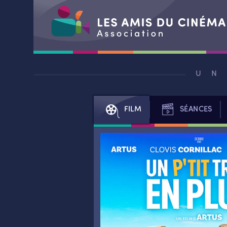
Aller
au
UN
contenu
FILM
SÉANCES