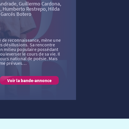
ndrade, Guillermo Cardona,
o, Humberto Restrepo, Hilda
 Garcés Botero
e de reconnaissance, mène une
es désillusions. Sa rencontre
un milieu populaire possédant
ouleverser le cours de sa vie. Il
cours national de poésie. Mais
omme prévues…
Voir la bande-annonce