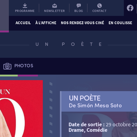
PROGRAMME
NEWSLETTER
BLOG
CONTACT
ACCUEIL
À L’AFFICHE
NOS RENDEZ-VOUS CINÉ
EN COULISSE
UN POÈTE
PHOTOS
UN POÈTE
De Simón Mesa Soto
Date de sortie :
29 octobre 2
Drame, Comédie