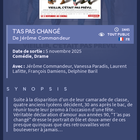
RETOUR
T’AS PAS CHANGÉ
1H45
TOUT PUBLIC
De Jérôme Commandeur
FR
RETOUR
Date de sortie :
5 novembre 2025
Comédie, Drame
SÉANCES SPÉCIALES
RETOUR
Avec :
Jérôme Commandeur, Vanessa Paradis, Laurent
Lafitte, François Damiens, Delphine Baril
TARIFS
RETOUR
RETOUR
SYNOPSIS
LA SÉLECTION DES AMIS DU CINÉMA & LES FILMS
Suite à la disparition d’un de leur camarade de classe,
THÉ CINÉ
RETOUR
quatre anciens lycéens décident, 30 ans après le bac, de
D’ACTUALITÉS
réunir toute leur promo à l’occasion d’une fête.
Véritable déclaration d’amour aux années 90, "T’as pas
changé" dresse le portrait drôle et doux-amer de ces
ATELIERS PRATIQUES
HISTORIQUE
NOS SALLES
presque quinquas que des retrouvailles vont
bouleverser à jamais…