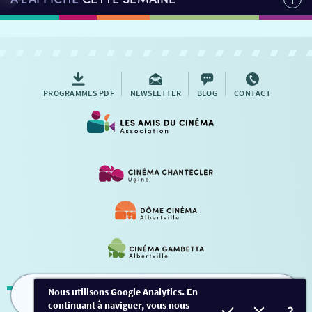
PROGRAMMES PDF
NEWSLETTER
BLOG
CONTACT
Nous utilisons Google Analytics. En
continuant à naviguer, vous nous
FILMS
HORAIRES
EVÈNEMENTS
TARIFS
Mentions légales
-
Contact