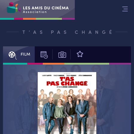
Aller
au
contenu
T’AS PAS CHANGÉ
FILM
SÉANCES
PHOTOS
AVIS