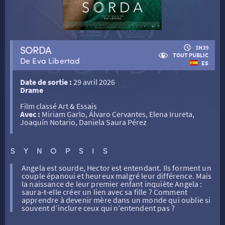
RETOUR
SORDA
1H39
TOUT PUBLIC
De Eva Libertad
ES
RETOUR
Date de sortie :
29 avril 2026
Drame
SÉANCES SPÉCIALES
RETOUR
Film classé Art & Essais
Avec :
Miriam Garlo, Álvaro Cervantes, Elena Irureta,
Joaquín Notario, Daniela Saura Pérez
TARIFS
RETOUR
RETOUR
SYNOPSIS
LA SÉLECTION DES AMIS DU CINÉMA & LES FILMS
THÉ CINÉ
RETOUR
Angela est sourde, Hector est entendant. Ils forment un
D’ACTUALITÉS
couple épanoui et heureux malgré leur différence. Mais
la naissance de leur premier enfant inquiète Angela :
saura-t-elle créer un lien avec sa fille ? Comment
ATELIERS PRATIQUES
HISTORIQUE
NOS SALLES
apprendre à devenir mère dans un monde qui oublie si
souvent d’inclure ceux qui n’entendent pas ?