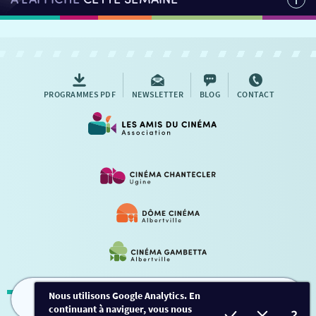
PROGRAMMES PDF
NEWSLETTER
BLOG
CONTACT
Nous utilisons Google Analytics. En
continuant à naviguer, vous nous
FILMS
HORAIRES
EVÈNEMENTS
TARIFS
Mentions légales
-
Contact