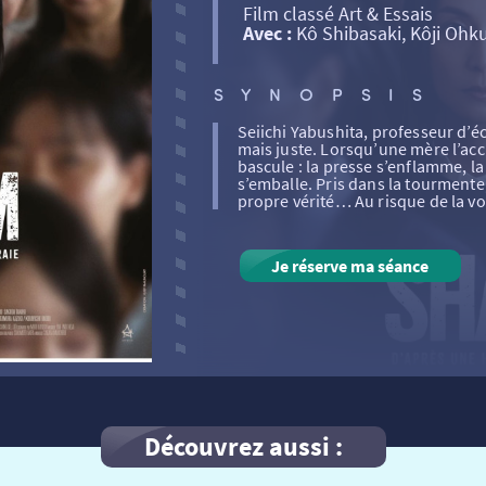
Film classé Art & Essais
Avec :
Kô Shibasaki, Kôji Ohk
SYNOPSIS
Seiichi Yabushita, professeur d’éc
mais juste. Lorsqu’une mère l’accu
bascule : la presse s’enflamme, la
s’emballe. Pris dans la tourmente
propre vérité… Au risque de la voi
Je réserve ma séance
Découvrez aussi :