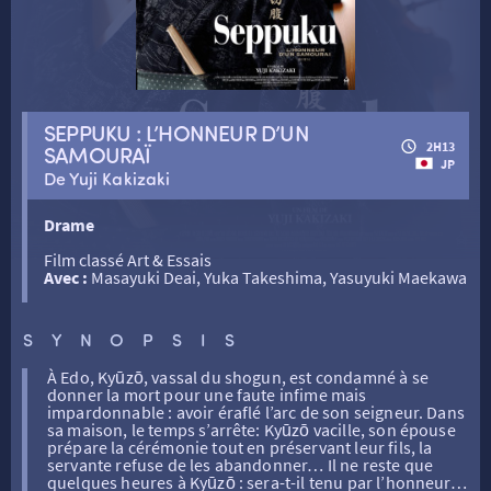
RETOUR
SEPPUKU : L’HONNEUR D’UN
RETOUR
2H13
SAMOURAÏ
JP
De Yuji Kakizaki
SÉANCES SPÉCIALES
RETOUR
Drame
Film classé Art & Essais
TARIFS
RETOUR
RETOUR
Avec :
Masayuki Deai, Yuka Takeshima, Yasuyuki Maekawa
LA SÉLECTION DES AMIS DU CINÉMA & LES FILMS
SYNOPSIS
THÉ CINÉ
RETOUR
D’ACTUALITÉS
À Edo, Kyūzō, vassal du shogun, est condamné à se
donner la mort pour une faute infime mais
impardonnable : avoir éraflé l’arc de son seigneur. Dans
ATELIERS PRATIQUES
HISTORIQUE
NOS SALLES
sa maison, le temps s’arrête: Kyūzō vacille, son épouse
prépare la cérémonie tout en préservant leur fils, la
servante refuse de les abandonner… Il ne reste que
quelques heures à Kyūzō : sera-t-il tenu par l’honneur…
FILMS
RÉTRO VISION
LES DISPOSITIFS NATIONAUX