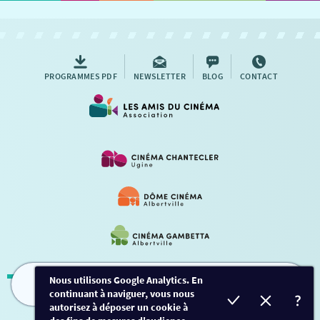
PROGRAMMES PDF
NEWSLETTER
BLOG
CONTACT
Nous utilisons Google Analytics. En
continuant à naviguer, vous nous
FILMS
HORAIRES
EVÈNEMENTS
TARIFS
Mentions légales
-
Contact
autorisez à déposer un cookie à