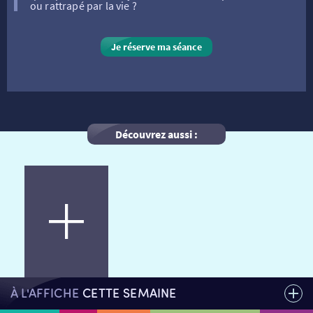
ou rattrapé par la vie ?
VISITE DE CABINE
ADHÉRER
LE REX
Je réserve ma séance
HORAIRES
LA PROG QUI OSE
LES ATELIERS EN CLASSE
STAGES VIDÉO
PARTENAIRES
LE DORON
Découvrez aussi :
JEUNESSE
MON COMPTE
NOUS CONTACTER
AUTRES RENDEZ-VOUS
À L'AFFICHE
CETTE SEMAINE