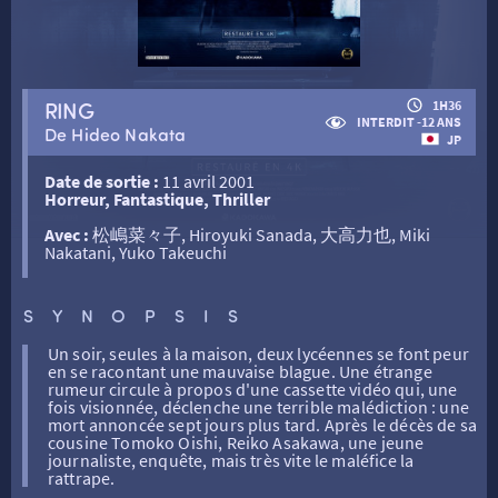
RETOUR
RING
1H36
INTERDIT -12 ANS
De Hideo Nakata
JP
RETOUR
Date de sortie :
11 avril 2001
Horreur, Fantastique, Thriller
SÉANCES SPÉCIALES
RETOUR
Avec :
松嶋菜々子, Hiroyuki Sanada, 大高力也, Miki
Nakatani, Yuko Takeuchi
TARIFS
RETOUR
RETOUR
SYNOPSIS
Un soir, seules à la maison, deux lycéennes se font peur
LA SÉLECTION DES AMIS DU CINÉMA & LES FILMS
THÉ CINÉ
RETOUR
en se racontant une mauvaise blague. Une étrange
D’ACTUALITÉS
rumeur circule à propos d'une cassette vidéo qui, une
fois visionnée, déclenche une terrible malédiction : une
mort annoncée sept jours plus tard. Après le décès de sa
ATELIERS PRATIQUES
HISTORIQUE
NOS SALLES
cousine Tomoko Oishi, Reiko Asakawa, une jeune
journaliste, enquête, mais très vite le maléfice la
rattrape.