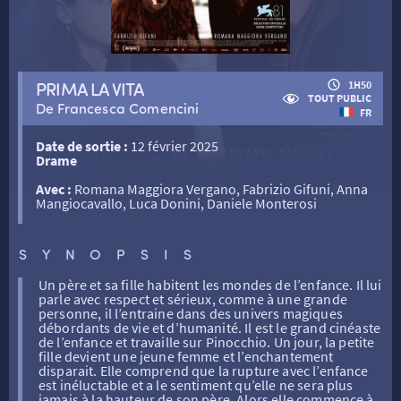
RETOUR
PRIMA LA VITA
1H50
TOUT PUBLIC
De Francesca Comencini
FR
RETOUR
Date de sortie :
12 février 2025
Drame
SÉANCES SPÉCIALES
RETOUR
Avec :
Romana Maggiora Vergano, Fabrizio Gifuni, Anna
Mangiocavallo, Luca Donini, Daniele Monterosi
TARIFS
RETOUR
RETOUR
SYNOPSIS
Un père et sa fille habitent les mondes de l’enfance. Il lui
LA SÉLECTION DES AMIS DU CINÉMA & LES FILMS
THÉ CINÉ
RETOUR
parle avec respect et sérieux, comme à une grande
D’ACTUALITÉS
personne, il l’entraine dans des univers magiques
débordants de vie et d’humanité. Il est le grand cinéaste
de l’enfance et travaille sur Pinocchio. Un jour, la petite
ATELIERS PRATIQUES
HISTORIQUE
NOS SALLES
fille devient une jeune femme et l’enchantement
disparait. Elle comprend que la rupture avec l’enfance
est inéluctable et a le sentiment qu’elle ne sera plus
jamais à la hauteur de son père. Alors elle commence à