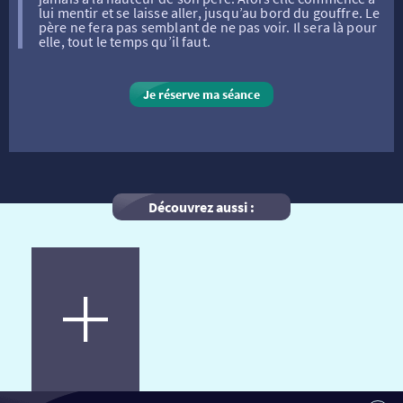
FILMS
RÉTRO VISION
LES DISPOSITIFS NATIONAUX
lui mentir et se laisse aller, jusqu’au bord du gouffre. Le
père ne fera pas semblant de ne pas voir. Il sera là pour
elle, tout le temps qu’il faut.
VISITE DE CABINE
ADHÉRER
LE REX
Je réserve ma séance
HORAIRES
LA PROG QUI OSE
LES ATELIERS EN CLASSE
STAGES VIDÉO
PARTENAIRES
LE DORON
Découvrez aussi :
JEUNESSE
MON COMPTE
NOUS CONTACTER
AUTRES RENDEZ-VOUS