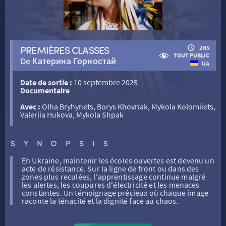
RETOUR
PREMIÈRES CLASSES
2H5
RETOUR
TOUT PUBLIC
De Катерина Горностай
UA
Date de sortie :
10 septembre 2025
SÉANCES SPÉCIALES
RETOUR
Documentaire
Avec :
Olha Bryhynets, Borys Khovriak, Mykola Kolomiiets,
Valeriia Hukova, Mykola Shpak
TARIFS
RETOUR
RETOUR
LA SÉLECTION DES AMIS DU CINÉMA & LES FILMS
SYNOPSIS
THÉ CINÉ
RETOUR
D’ACTUALITÉS
En Ukraine, maintenir les écoles ouvertes est devenu un
acte de résistance. Sur la ligne de front ou dans des
zones plus reculées, l'apprentissage continue malgré
ATELIERS PRATIQUES
HISTORIQUE
NOS SALLES
les alertes, les coupures d'électricité et les menaces
constantes. Un témoignage précieux où chaque image
raconte la ténacité et la dignité face au chaos.
FILMS
RÉTRO VISION
LES DISPOSITIFS NATIONAUX