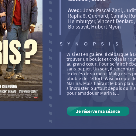
Avec :
Jean-Pascal Zadi, Judi
Raphaël Quenard, Camille Rut
Heimburger, Vincent Deniard,
Boissavit, Hubert Myon
SYNOPSIS
Wisi est en galère. Il débarque à 
trouver un boulot et croise la ro
au grand cœur. Pour se faire héber
sans-papier. Un soir, il rencontr
le décès de sa mère. Malgré ses p
phobie de l’effort, Wisi accepte d
Marina. Mais flairant le bon plan
s’incruster. Surtout depuis qu’il
pour amadouer Marina…
Je réserve ma séance