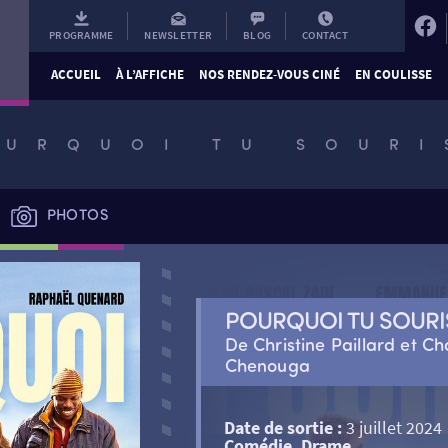
PROGRAMME
NEWSLETTER
BLOG
CONTACT
ACCUEIL
À L’AFFICHE
NOS RENDEZ-VOUS CINÉ
EN COULISSE
OURQUOI TU SOURI
PHOTOS
POURQUOI TU SOURI
De Christine Paillard et C
Chenouga
Date de sortie :
3 juillet 2024
Comédie, Drame