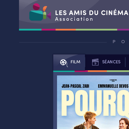
Aller
au
P
contenu
FILM
SÉANCES