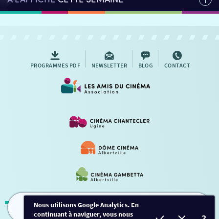
PROGRAMMES PDF
NEWSLETTER
BLOG
CONTACT
Nous utilisons Google Analytics. En
continuant à naviguer, vous nous
FILMS
HORAIRES
EVÈNEMENTS
TARIFS
Mentions légales
-
Contact