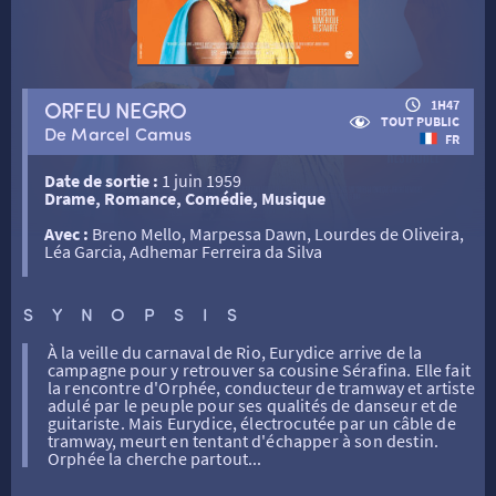
RETOUR
ORFEU NEGRO
1H47
TOUT PUBLIC
De Marcel Camus
FR
RETOUR
Date de sortie :
1 juin 1959
Drame, Romance, Comédie, Musique
SÉANCES SPÉCIALES
RETOUR
Avec :
Breno Mello, Marpessa Dawn, Lourdes de Oliveira,
Léa Garcia, Adhemar Ferreira da Silva
TARIFS
RETOUR
RETOUR
SYNOPSIS
LA SÉLECTION DES AMIS DU CINÉMA & LES FILMS
À la veille du carnaval de Rio, Eurydice arrive de la
THÉ CINÉ
RETOUR
campagne pour y retrouver sa cousine Sérafina. Elle fait
D’ACTUALITÉS
la rencontre d'Orphée, conducteur de tramway et artiste
adulé par le peuple pour ses qualités de danseur et de
guitariste. Mais Eurydice, électrocutée par un câble de
ATELIERS PRATIQUES
HISTORIQUE
NOS SALLES
tramway, meurt en tentant d'échapper à son destin.
Orphée la cherche partout...