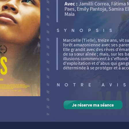
Avec :
Jamilli Correa, Fátima
Paes, Emily Pantoja, Samira E
Maia
SYNOPSIS
Marcielle (Tielle), treize ans, vit 
forêt amazonienne avec ses parent
Elle grandit avec des rêves d’éman
de sa sœur aînée ; mais, sur les ba
illusions commencent à s'effondr
d'exploitation et d'abus qui gan
déterminée à se protéger et à ac
NOTRE AVI
Je réserve ma séance