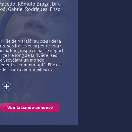
 Macedo, Rômulo Braga, Dira
loá, Gabriel Rodrigues, Enzo
sur l'île de Marajó, au cœur de la
s, ses frères et sa petite sœur.
cipation, inspirée par le départ
rges le long de la rivière, ses
er, révélant un monde
grènent sa communauté. Elle est
céder à un avenir meilleur…
S
Voir la bande-annonce