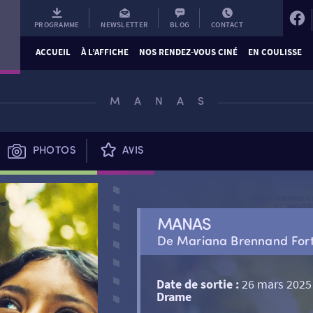
PROGRAMME
NEWSLETTER
BLOG
CONTACT
ACCUEIL
À L’AFFICHE
NOS RENDEZ-VOUS CINÉ
EN COULISSE
MANAS
PHOTOS
AVIS
MANAS
De Mariana Brennand For
Date de sortie :
26 mars 2025
Drame