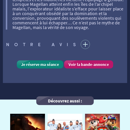
ATELIERS PRATIQUES
HISTORIQUE
NOS SALLES
Lorsque Magellan atteint enfin les îles de l’archipel
malais, l’explorateur idéaliste s’efface pour laisser place
à un conquérant obsédé par la domination et la
conversion, provoquant des soulèvements violents qui
FILMS
RÉTRO VISION
LES DISPOSITIFS NATIONAUX
commencent à lui échapper… Ce n’est pas le mythe de
Magellan, mais la vérité de son voyage.
VISITE DE CABINE
ADHÉRER
LE REX
NOTRE AVIS
HORAIRES
LA PROG QUI OSE
LES ATELIERS EN CLASSE
Je réserve ma séance
Voir la bande-annonce
STAGES VIDÉO
PARTENAIRES
LE DORON
JEUNESSE
MON COMPTE
Découvrez aussi :
NOUS CONTACTER