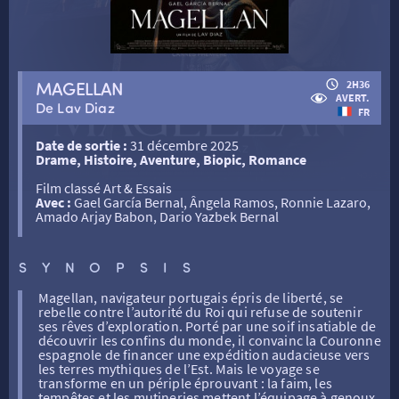
MAGELLAN
2H36
RETOUR
AVERT.
De Lav Diaz
FR
Date de sortie :
31 décembre 2025
RETOUR
Drame, Histoire, Aventure, Biopic, Romance
Film classé Art & Essais
Avec :
Gael García Bernal, Ângela Ramos, Ronnie Lazaro,
SÉANCES SPÉCIALES
RETOUR
Amado Arjay Babon, Dario Yazbek Bernal
SYNOPSIS
TARIFS
RETOUR
RETOUR
Magellan, navigateur portugais épris de liberté, se
rebelle contre l’autorité du Roi qui refuse de soutenir
ses rêves d’exploration. Porté par une soif insatiable de
LA SÉLECTION DES AMIS DU CINÉMA & LES FILMS
THÉ CINÉ
RETOUR
découvrir les confins du monde, il convainc la Couronne
D’ACTUALITÉS
espagnole de financer une expédition audacieuse vers
les terres mythiques de l’Est. Mais le voyage se
transforme en un périple éprouvant : la faim, les
tempêtes et les mutineries mettent l’équipage à genoux.