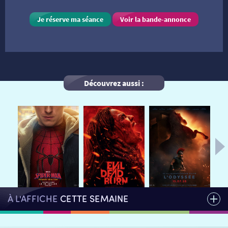
Je réserve ma séance
Voir la bande-annonce
VISITE DE CABINE
ADHÉRER
LE REX
HORAIRES
LA PROG QUI OSE
LES ATELIERS EN CLASSE
Découvrez aussi :
STAGES VIDÉO
PARTENAIRES
LE DORON
JEUNESSE
MON COMPTE
NOUS CONTACTER
AUTRES RENDEZ-VOUS
À L'AFFICHE
CETTE SEMAINE