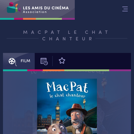
Aller
au
contenu
MACPAT LE CHAT
CHANTEUR
FILM
SÉANCES
AVIS