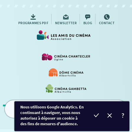
PROGRAMMES PDF
NEWSLETTER
BLOG
CONTACT
Nous utilisons Google Analytics. En
continuant à naviguer, vous nous
FILMS
HORAIRES
EVÈNEMENTS
TARIFS
Mentions légales
-
Contact
autorisez à déposer un cookie à
des fins de mesures d'audience.
Conception et développement
Créalp
-
Inscription
-
Connexion
Ce site est protégé par Google ReCaptcha. -
Confidentialité
-
Conditions