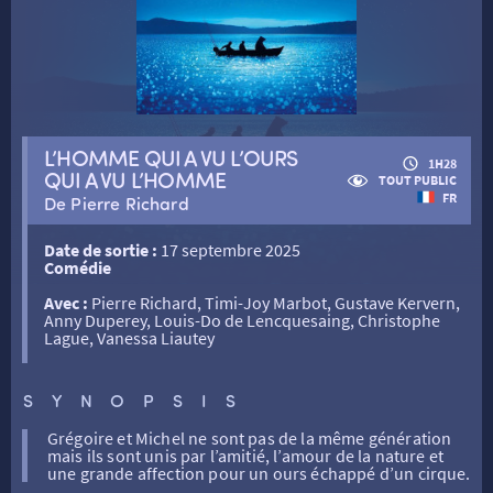
RETOUR
RETOUR
L’HOMME QUI A VU L’OURS
1H28
QUI A VU L’HOMME
TOUT PUBLIC
FR
De Pierre Richard
SÉANCES SPÉCIALES
RETOUR
Date de sortie :
17 septembre 2025
Comédie
TARIFS
RETOUR
RETOUR
Avec :
Pierre Richard, Timi-Joy Marbot, Gustave Kervern,
Anny Duperey, Louis-Do de Lencquesaing, Christophe
Lague, Vanessa Liautey
LA SÉLECTION DES AMIS DU CINÉMA & LES FILMS
THÉ CINÉ
RETOUR
D’ACTUALITÉS
SYNOPSIS
ATELIERS PRATIQUES
HISTORIQUE
NOS SALLES
Grégoire et Michel ne sont pas de la même génération
mais ils sont unis par l’amitié, l’amour de la nature et
une grande affection pour un ours échappé d’un cirque.