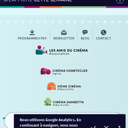
PROGRAMMES PDF
NEWSLETTER
BLOG
CONTACT
Nous utilisons Google Analytics. En
continuant à naviguer, vous nous
FILMS
HORAIRES
EVÈNEMENTS
TARIFS
Mentions légales
-
Contact