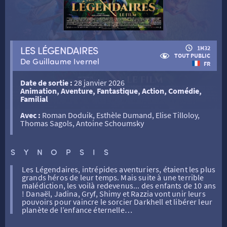
RETOUR
LES LÉGENDAIRES
1H32
TOUT PUBLIC
De Guillaume Ivernel
FR
RETOUR
Date de sortie :
28 janvier 2026
Animation, Aventure, Fantastique, Action, Comédie,
Familial
SÉANCES SPÉCIALES
RETOUR
Avec :
Roman Doduik, Esthèle Dumand, Elise Tilloloy,
Thomas Sagols, Antoine Schoumsky
TARIFS
RETOUR
RETOUR
SYNOPSIS
LA SÉLECTION DES AMIS DU CINÉMA & LES FILMS
THÉ CINÉ
RETOUR
Les Légendaires, intrépides aventuriers, étaient les plus
D’ACTUALITÉS
grands héros de leur temps. Mais suite à une terrible
malédiction, les voilà redevenus... des enfants de 10 ans
! Danaël, Jadina, Gryf, Shimy et Razzia vont unir leurs
ATELIERS PRATIQUES
HISTORIQUE
NOS SALLES
pouvoirs pour vaincre le sorcier Darkhell et libérer leur
planète de l’enfance éternelle…