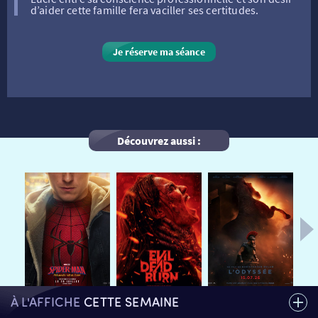
d’aider cette famille fera vaciller ses certitudes.
VISITE DE CABINE
ADHÉRER
LE REX
Je réserve ma séance
HORAIRES
LA PROG QUI OSE
LES ATELIERS EN CLASSE
STAGES VIDÉO
PARTENAIRES
LE DORON
Découvrez aussi :
JEUNESSE
MON COMPTE
NOUS CONTACTER
AUTRES RENDEZ-VOUS
À L'AFFICHE
CETTE SEMAINE