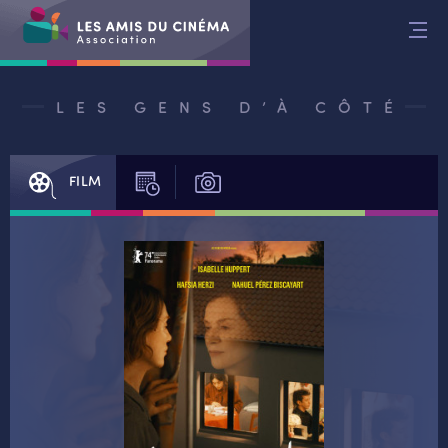
Aller
au
contenu
LES GENS D’À CÔTÉ
FILM
SÉANCES
PHOTOS