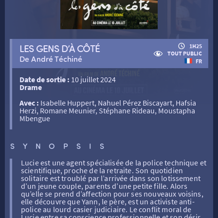
RETOUR
LES GENS D’À CÔTÉ
1H25
TOUT PUBLIC
De André Téchiné
RETOUR
FR
Date de sortie :
10 juillet 2024
Drame
SÉANCES SPÉCIALES
RETOUR
Avec :
Isabelle Huppert, Nahuel Pérez Biscayart, Hafsia
Herzi, Romane Meunier, Stéphane Rideau, Moustapha
Mbengue
TARIFS
RETOUR
RETOUR
SYNOPSIS
LA SÉLECTION DES AMIS DU CINÉMA & LES FILMS
THÉ CINÉ
RETOUR
D’ACTUALITÉS
Lucie est une agent spécialisée de la police technique et
scientifique, proche de la retraite. Son quotidien
solitaire est troublé par l’arrivée dans son lotissement
ATELIERS PRATIQUES
HISTORIQUE
NOS SALLES
d’un jeune couple, parents d’une petite fille. Alors
qu’elle se prend d’affection pour ses nouveaux voisins,
elle découvre que Yann, le père, est un activiste anti-
police au lourd casier judiciaire. Le conflit moral de
FILMS
RÉTRO VISION
LES DISPOSITIFS NATIONAUX
Lucie entre sa conscience professionnelle et son désir