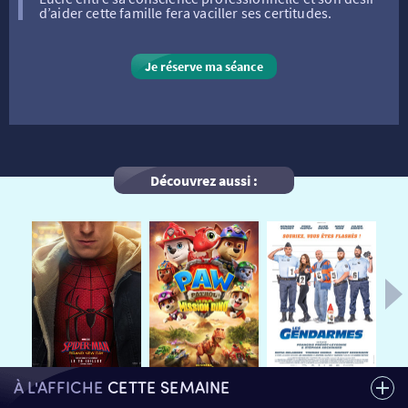
d’aider cette famille fera vaciller ses certitudes.
VISITE DE CABINE
ADHÉRER
LE REX
Je réserve ma séance
HORAIRES
LA PROG QUI OSE
LES ATELIERS EN CLASSE
STAGES VIDÉO
PARTENAIRES
LE DORON
Découvrez aussi :
JEUNESSE
MON COMPTE
NOUS CONTACTER
AUTRES RENDEZ-VOUS
À L'AFFICHE
CETTE SEMAINE