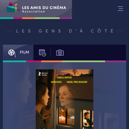
Aller
au
contenu
LES GENS D’À CÔTÉ
FILM
SÉANCES
PHOTOS