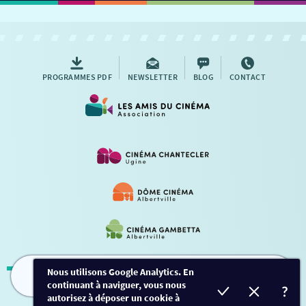
PROGRAMMES PDF
NEWSLETTER
BLOG
CONTACT
Nous utilisons Google Analytics. En
continuant à naviguer, vous nous
FILMS
HORAIRES
EVÈNEMENTS
TARIFS
Mentions légales
-
Contact
autorisez à déposer un cookie à