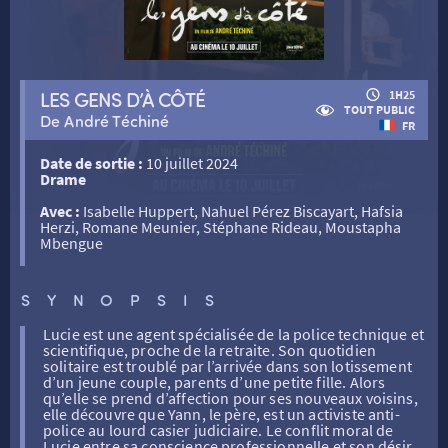
RETOUR
LES GENS D’À CÔTÉ
1H25
TOUT PUBLIC
De André Téchiné
RETOUR
FR
Date de sortie :
10 juillet 2024
Drame
SÉANCES SPÉCIALES
RETOUR
Avec :
Isabelle Huppert, Nahuel Pérez Biscayart, Hafsia
Herzi, Romane Meunier, Stéphane Rideau, Moustapha
Mbengue
TARIFS
RETOUR
RETOUR
SYNOPSIS
LA SÉLECTION DES AMIS DU CINÉMA & LES FILMS
THÉ CINÉ
RETOUR
D’ACTUALITÉS
Lucie est une agent spécialisée de la police technique et
scientifique, proche de la retraite. Son quotidien
solitaire est troublé par l’arrivée dans son lotissement
ATELIERS PRATIQUES
HISTORIQUE
NOS SALLES
d’un jeune couple, parents d’une petite fille. Alors
qu’elle se prend d’affection pour ses nouveaux voisins,
elle découvre que Yann, le père, est un activiste anti-
police au lourd casier judiciaire. Le conflit moral de
FILMS
RÉTRO VISION
LES DISPOSITIFS NATIONAUX
Lucie entre sa conscience professionnelle et son désir