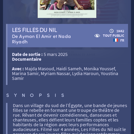
RETOUR
LES FILLES DU NIL
1H42
De Ayman El Amir et Nada
TOUT PUBLIC
FR
Riyadh
RETOUR
Date de sortie :
5 mars 2025
Documentaire
SÉANCES SPÉCIALES
RETOUR
Avec :
Majda Masoud, Haidi Sameh, Monika Youssef,
Marina Samir, Myriam Nassar, Lydia Haroun, Youstina
Samir
TARIFS
RETOUR
RETOUR
SYNOPSIS
LA SÉLECTION DES AMIS DU CINÉMA & LES FILMS
THÉ CINÉ
RETOUR
D’ACTUALITÉS
Dans un village du sud de l’Égypte, une bande de jeunes
filles se rebelle en formant une troupe de théâtre de
rue. Rêvant de devenir comédiennes, danseuses et
chanteuses, elles défient leurs familles coptes et les
ATELIERS PRATIQUES
HISTORIQUE
NOS SALLES
habitants de la région avec leurs performances
audacieuses. Filmé sur 4 années, Les Filles du Nil suit le
parcours de ces jeunes filles qui deviennent femmes.