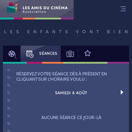
Aller
au
contenu
LES ENFANTS VONT BIEN
FILM
SÉANCES
PHOTOS
AVIS
RÉSERVEZ VOTRE SÉANCE DÈS À PRÉSENT EN
CLIQUANT SUR L'HORAIRE VOULU :
SAMEDI 8 AOÛT
RETOUR
AUCUNE SÉANCE CE JOUR-LÀ
RETOUR
SÉANCES SPÉCIALES
RETOUR